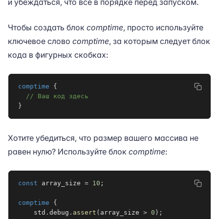
и убеждаться, что всё в порядке перед запуском.
Чтобы создать блок
comptime
, просто используйте
ключевое слово
comptime
, за которым следует блок
кода в фигурных скобках:
comptime
{
// Ваш код здесь
}
Хотите убедиться, что размер вашего массива не
равен нулю? Используйте блок
comptime
:
const
 array_size 
=
10
;
comptime
{
    std
.
debug
.
assert
(
array_size 
>
0
)
;