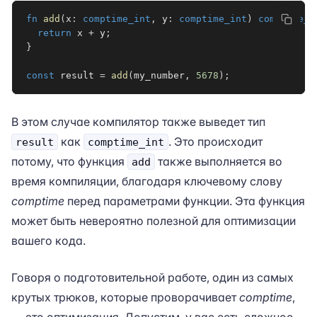
fn
add
(
x
:
comptime_int
,
 y
:
comptime_int
)
comptime_i
return
 x 
+
 y
;
}
const
 result 
=
add
(
my_number
,
5678
)
;
В этом случае компилятор также выведет тип
как
. Это происходит
result
comptime_int
потому, что функция
также выполняется во
add
время компиляции, благодаря ключевому слову
comptime
перед параметрами функции. Эта функция
может быть невероятно полезной для оптимизации
вашего кода.
Говоря о подготовительной работе, один из самых
крутых трюков, которые проворачивает
comptime
,