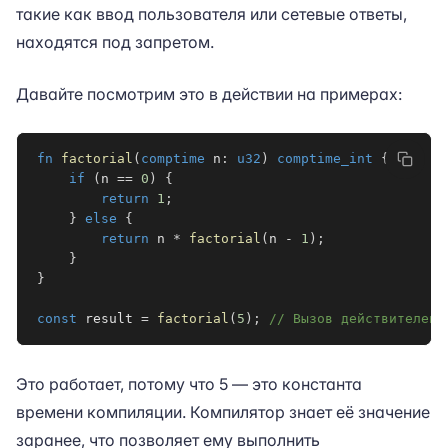
такие как ввод пользователя или сетевые ответы,
находятся под запретом.
Давайте посмотрим это в действии на примерах:
fn
factorial
(
comptime
 n
:
u32
)
comptime_int
{
if
(
n 
==
0
)
{
return
1
;
}
else
{
return
 n 
*
factorial
(
n 
-
1
)
;
}
}
const
 result 
=
factorial
(
5
)
;
// Вызов действителен,
Это работает, потому что 5 — это константа
времени компиляции. Компилятор знает её значение
заранее, что позволяет ему выполнить