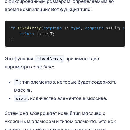
с фиксированным размером, определяемым во
время компиляции? Вот функция типа:
fn
FixedArray
(
comptime
 T
:
type
,
comptime
 size
:
usiz
return
[
size
]
T
;
}
Эта функция
принимает два
FixedArray
параметра
comptime
:
: тип элементов, которые будет содержать
T
массив.
: количество элементов в массиве.
size
Затем она возвращает новый тип массива с
указанным размером и типом элемента. Это как
рецепт, который производит разные торты в