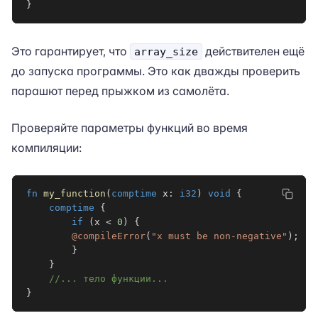
}
Это гарантирует, что
действителен ещё
array_size
до запуска программы. Это как дважды проверить
парашют перед прыжком из самолёта.
Проверяйте параметры функций во время
компиляции:
fn
my_function
(
comptime
 x
:
i32
)
void
{
comptime
{
if
(
x 
<
0
)
{
@compileError
(
"x must be non-negative"
)
;
}
}
//... тело функции...
}