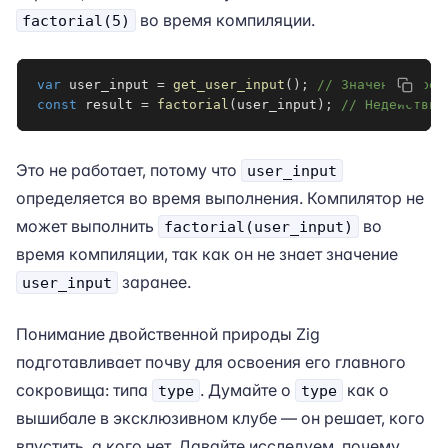
во время компиляции.
factorial(5)
var
 user_input 
=
get_user_input
(
)
;
// Значение врем
const
 result 
=
factorial
(
user_input
)
;
// Недействит
Это не работает, потому что
user_input
определяется во время выполнения. Компилятор не
может выполнить
во
factorial(user_input)
время компиляции, так как он не знает значение
заранее.
user_input
Понимание двойственной природы Zig
подготавливает почву для освоения его главного
сокровища: типа
. Думайте о
как о
type
type
вышибале в эксклюзивном клубе — он решает, кого
впустить, а кого нет. Давайте исследуем, почему