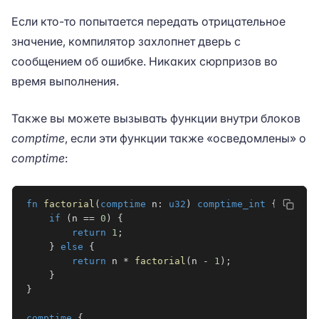
Если кто-то попытается передать отрицательное
значение, компилятор захлопнет дверь с
сообщением об ошибке. Никаких сюрпризов во
время выполнения.
Также вы можете вызывать функции внутри блоков
comptime
, если эти функции также «осведомлены» о
comptime
:
fn
factorial
(
comptime
 n
:
u32
)
comptime_int
{
if
(
n 
==
0
)
{
return
1
;
}
else
{
return
 n 
*
factorial
(
n 
-
1
)
;
}
}
comptime
{