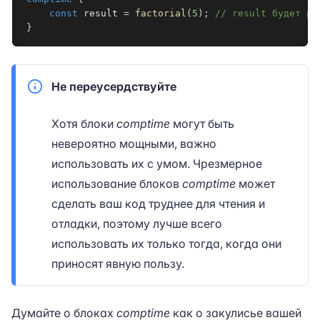
const
 result 
=
factorial
(
5
)
;
// result будет ра
}
Не переусердствуйте
Хотя блоки
comptime
могут быть
невероятно мощными, важно
использовать их с умом. Чрезмерное
использование блоков
comptime
может
сделать ваш код труднее для чтения и
отладки, поэтому лучше всего
использовать их только тогда, когда они
приносят явную пользу.
Думайте о блоках
comptime
как о закулисье вашей