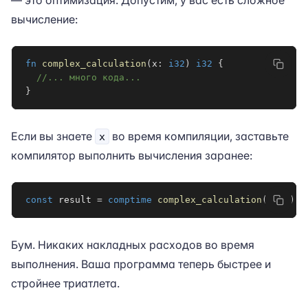
— это оптимизация. Допустим, у вас есть сложное
вычисление:
fn
complex_calculation
(
x
:
i32
)
i32
{
//... много кода...
}
Если вы знаете
во время компиляции, заставьте
x
компилятор выполнить вычисления заранее:
const
 result 
=
comptime
complex_calculation
(
1234
)
;
Бум. Никаких накладных расходов во время
выполнения. Ваша программа теперь быстрее и
стройнее триатлета.