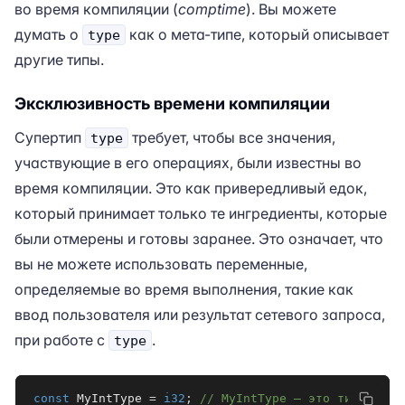
во время компиляции (
comptime
). Вы можете
думать о
как о мета-типе, который описывает
type
другие типы.
Эксклюзивность времени компиляции
Супертип
требует, чтобы все значения,
type
участвующие в его операциях, были известны во
время компиляции. Это как привередливый едок,
который принимает только те ингредиенты, которые
были отмерены и готовы заранее. Это означает, что
вы не можете использовать переменные,
определяемые во время выполнения, такие как
ввод пользователя или результат сетевого запроса,
при работе с
.
type
const
 MyIntType 
=
i32
;
// MyIntType — это тип