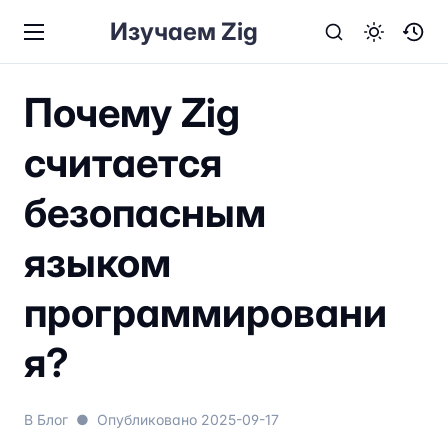
Изучаем Zig
Почему Zig
считается
безопасным
языком
программировани
я?
В
Блог
●
Опубликовано
2025-09-17