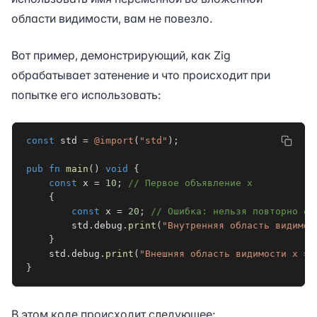
области видимости, вам не повезло.
Вот пример, демонстрирующий, как Zig
обрабатывает затенение и что происходит при
попытке его использовать:
const
 std 
=
@import
(
"std"
)
;
pub
fn
main
(
)
void
{
const
 x 
=
10
;
// Первое объявление x
{
const
 x 
=
20
;
// Ошибка: нельзя повторно об
        std
.
debug
.
print
(
"Внутренняя область видимос
}
    std
.
debug
.
print
(
"Внешняя область видимости x = 
}
В этом коде происходит следующее: