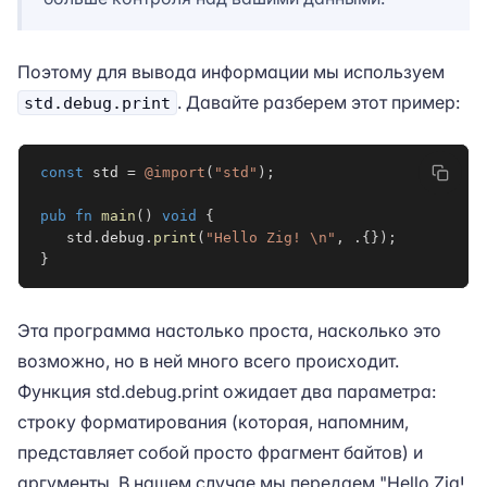
Поэтому для вывода информации мы используем
. Давайте разберем этот пример:
std.debug.print
const
 std 
=
@import
(
"std"
)
;
pub
fn
main
(
)
void
{
   std
.
debug
.
print
(
"Hello Zig! \n"
,
.
{
}
)
;
}
Эта программа настолько проста, насколько это
возможно, но в ней много всего происходит.
Функция std.debug.print ожидает два параметра:
строку форматирования (которая, напомним,
представляет собой просто фрагмент байтов) и
аргументы. В нашем случае мы передаем "Hello Zig!