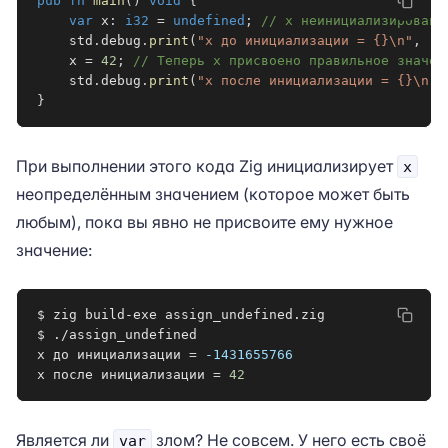
pub
fn
main
(
)
void
{
var
 x
:
i32
=
undefined
;
// x неинициализирован 
    std
.
debug
.
print
(
"x до инициализации = {}\n"
,
.
{
    x 
=
42
;
// Теперь x присвоено правильное значен
    std
.
debug
.
print
(
"x после инициализации = {}\n"
,
}
При выполнении этого кода Zig инициализирует
x
неопределённым значением (которое может быть
любым), пока вы явно не присвоите ему нужное
значение:
$ zig build-exe assign_undefined.zig

$ ./assign_undefined

x до инициализации 
=
-1431655766
x после инициализации 
=
42
Является ли
злом? Не совсем. У него есть своё
var