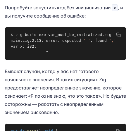
Попробуйте запустить код без инициализации
, и
x
вы получите сообщение об ошибке:
$ zig build-exe var_must_be_initialized.zig

main.zig:2:15: error: expected 
'='
, found 
';'
var x: i32
;
               ^
Бывают случаи, когда у вас нет готового
начального значения. В таких ситуациях Zig
предоставляет неопределенное значение, которое
означает: «Я пока не знаю, что это такое». Но будьте
осторожны — работать с неопределенным
значением рискованно.