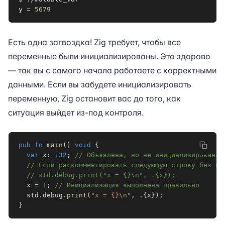
y 
=
5679
Есть одна загвоздка! Zig требует, чтобы все
переменные были инициализированы. Это здорово
— так вы с самого начала работаете с корректными
данными. Если вы забудете инициализировать
переменную, Zig остановит вас до того, как
ситуация выйдет из-под контроля.
pub
fn
main
(
)
void
{
var
 x
:
i32
;
// Объявлена, но не инициализирована!
// Если раскомментировать следующую строку без ин
// std.debug.print("x = {}\n", .{x});
  x 
=
1
;
// Инициализация выполнена правильно
  std
.
debug
.
print
(
"x = {}\n"
,
.
{
x
}
)
;
}