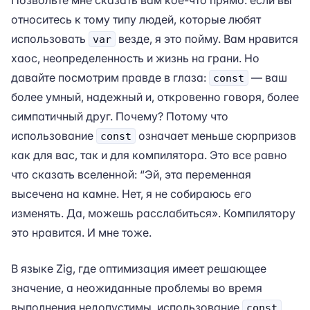
Позвольте мне сказать вам кое-что прямо: если вы
относитесь к тому типу людей, которые любят
использовать
везде, я это пойму. Вам нравится
var
хаос, неопределенность и жизнь на грани. Но
давайте посмотрим правде в глаза:
— ваш
const
более умный, надежный и, откровенно говоря, более
симпатичный друг. Почему? Потому что
использование
означает меньше сюрпризов
const
как для вас, так и для компилятора. Это все равно
что сказать вселенной: “Эй, эта переменная
высечена на камне. Нет, я не собираюсь его
изменять. Да, можешь расслабиться». Компилятору
это нравится. И мне тоже.
В языке Zig, где оптимизация имеет решающее
значение, а неожиданные проблемы во время
выполнения недопустимы, использование
const