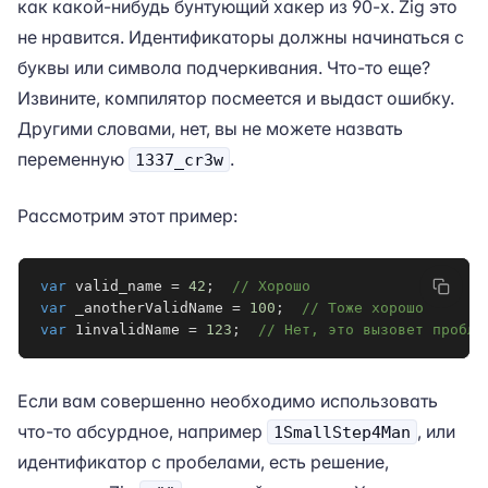
как какой-нибудь бунтующий хакер из 90-х. Zig это
не нравится. Идентификаторы должны начинаться с
буквы или символа подчеркивания. Что-то еще?
Извините, компилятор посмеется и выдаст ошибку.
Другими словами, нет, вы не можете назвать
переменную
.
1337_cr3w
Рассмотрим этот пример:
var
 valid_name 
=
42
;
// Хорошо
var
 _anotherValidName 
=
100
;
// Тоже хорошо
var
 1invalidName 
=
123
;
// Нет, это вызовет пробле
Если вам совершенно необходимо использовать
что-то абсурдное, например
, или
1SmallStep4Man
идентификатор с пробелами, есть решение,