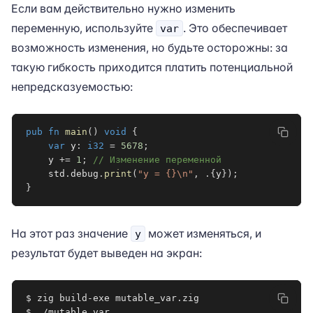
Если вам действительно нужно изменить
переменную, используйте
. Это обеспечивает
var
возможность изменения, но будьте осторожны: за
такую гибкость приходится платить потенциальной
непредсказуемостью:
pub
fn
main
(
)
void
{
var
 y
:
i32
=
5678
;
    y 
+=
1
;
// Изменение переменной
    std
.
debug
.
print
(
"y = {}\n"
,
.
{
y
}
)
;
}
На этот раз значение
может изменяться, и
y
результат будет выведен на экран:
$ zig build-exe mutable_var.zig

$ ./mutable_var
