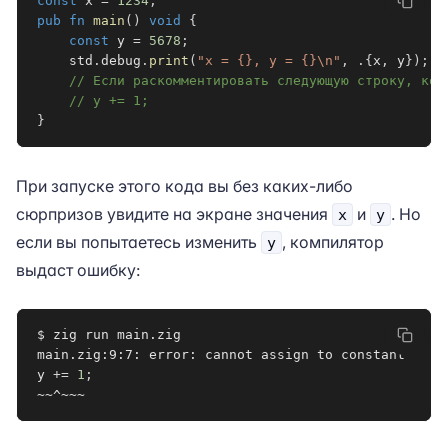
const
 x 
=
1234
;
pub
fn
main
(
)
void
{
const
 y 
=
5678
;
    std
.
debug
.
print
(
"x = {}, y = {}\n"
,
.
{
x
,
 y
}
)
;
// Если раскомментировать следующую строку, ком
// y += 1;
}
При запуске этого кода вы без каких-либо
сюрпризов увидите на экране значения
и
. Но
x
y
если вы попытаетесь изменить
, компилятор
y
выдаст ошибку:
$ zig run main.zig

main.zig:9:7: error: cannot assign to constant

y 
+=
1
;
~~^~~~