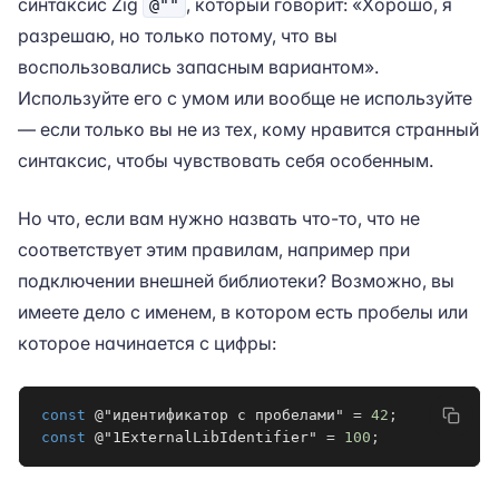
синтаксис Zig
, который говорит: «Хорошо, я
@""
разрешаю, но только потому, что вы
воспользовались запасным вариантом».
Используйте его с умом или вообще не используйте
— если только вы не из тех, кому нравится странный
синтаксис, чтобы чувствовать себя особенным.
Но что, если вам нужно назвать что-то, что не
соответствует этим правилам, например при
подключении внешней библиотеки? Возможно, вы
имеете дело с именем, в котором есть пробелы или
которое начинается с цифры:
const
 @"идентификатор с пробелами" 
=
42
;
const
 @"1ExternalLibIdentifier" 
=
100
;