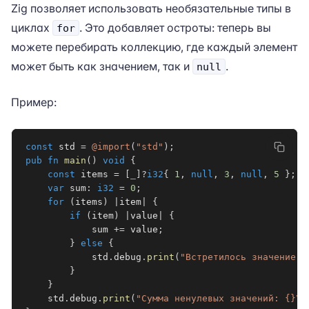
Zig позволяет использовать необязательные типы в
циклах
. Это добавляет остроты: теперь вы
for
можете перебирать коллекцию, где каждый элемент
может быть как значением, так и
.
null
Пример:
const
 std 
=
@import
(
"std"
)
;
pub
fn
main
(
)
void
{
const
 items 
=
[
_
]
?
i32
{
1
,
null
,
3
,
null
,
5
}
;
var
 sum
:
i32
=
0
;
for
(
items
)
|
item
|
{
if
(
item
)
|
value
|
{
            sum 
+=
 value
;
}
else
{
            std
.
debug
.
print
(
"Встретилось значение n
}
}
    std
.
debug
.
print
(
"Сумма ненулевых значений: {}\n