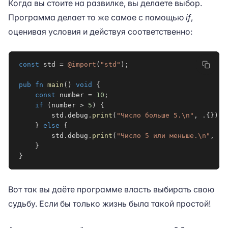
Когда вы стоите на развилке, вы делаете выбор.
Программа делает то же самое с помощью
if
,
оценивая условия и действуя соответственно:
const
 std 
=
@import
(
"std"
)
;
pub
fn
main
(
)
void
{
const
 number 
=
10
;
if
(
number 
>
5
)
{
        std
.
debug
.
print
(
"Число больше 5.\n"
,
.
{
}
)
;
}
else
{
        std
.
debug
.
print
(
"Число 5 или меньше.\n"
,
.
{
}
}
Вот так вы даёте программе власть выбирать свою
судьбу. Если бы только жизнь была такой простой!