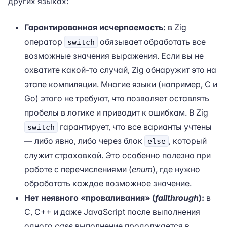
других языках:
Гарантированная исчерпаемость:
в Zig
оператор
обязывает обработать все
switch
возможные значения выражения. Если вы не
охватите какой-то случай, Zig обнаружит это на
этапе компиляции. Многие языки (например, C и
Go) этого не требуют, что позволяет оставлять
пробелы в логике и приводит к ошибкам. В Zig
гарантирует, что все варианты учтены
switch
— либо явно, либо через блок
, который
else
служит страховкой. Это особенно полезно при
работе с перечислениями (
enum
), где нужно
обработать каждое возможное значение.
Нет неявного «проваливания» (
fallthrough
):
в
C, C++ и даже JavaScript после выполнения
одного
case
выполнение продолжается в