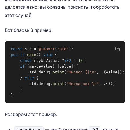
делается явно: вы обязаны признать и обработать
этот случай.
Вот базовый пример:
const
 std 
=
@import
(
"std"
)
;
pub
fn
main
(
)
void
{
const
 maybeValue
:
?
i32
=
10
;
if
(
maybeValue
)
|
value
|
{
        std
.
debug
.
print
(
"Число: {}\n"
,
.
{
value
}
)
;
}
else
{
        std
.
debug
.
print
(
"Числа нет.\n"
,
.
{
}
)
;
}
}
Разберём этот пример:
— необязательный
, то есть
maybeValue
i32