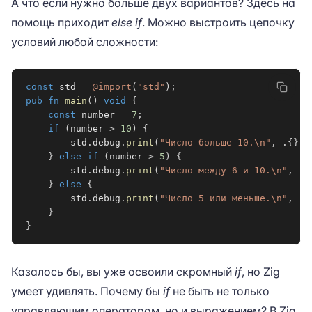
А что если нужно больше двух вариантов? Здесь на
помощь приходит
else if
. Можно выстроить цепочку
условий любой сложности:
const
 std 
=
@import
(
"std"
)
;
pub
fn
main
(
)
void
{
const
 number 
=
7
;
if
(
number 
>
10
)
{
        std
.
debug
.
print
(
"Число больше 10.\n"
,
.
{
}
)
;
}
else
if
(
number 
>
5
)
{
        std
.
debug
.
print
(
"Число между 6 и 10.\n"
,
.
{
}
else
{
        std
.
debug
.
print
(
"Число 5 или меньше.\n"
,
.
{
}
}
Казалось бы, вы уже освоили скромный
if
, но Zig
умеет удивлять. Почему бы
if
не быть не только
управляющим оператором, но и выражением? В Zig