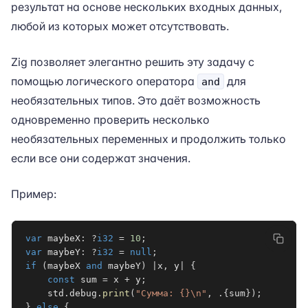
результат на основе нескольких входных данных,
любой из которых может отсутствовать.
Zig позволяет элегантно решить эту задачу с
помощью логического оператора
для
and
необязательных типов. Это даёт возможность
одновременно проверить несколько
необязательных переменных и продолжить только
если все они содержат значения.
Пример:
var
 maybeX
:
?
i32
=
10
;
var
 maybeY
:
?
i32
=
null
;
if
(
maybeX 
and
 maybeY
)
|
x
,
 y
|
{
const
 sum 
=
 x 
+
 y
;
    std
.
debug
.
print
(
"Сумма: {}\n"
,
.
{
sum
}
)
;
}
else
{