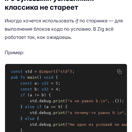
классика не стареет
Иногда хочется использовать
if
по старинке — для
выполнения блоков кода по условию. В Zig всё
работает так, как ожидаешь.
Пример:
const
 std 
=
@import
(
"std"
)
;
pub
fn
main
(
)
void
{
const
 a
:
u32
=
5
;
const
 b
:
u32
=
4
;
if
(
a 
!=
 b
)
{
        std
.
debug
.
print
(
"a не равно b.\n"
,
.
{
}
)
;
}
else
if
(
a 
==
9
)
{
        std
.
debug
.
print
(
"a почему-то равно 9.\n"
,
.
}
else
{
        std
.
debug
.
print
(
"Ни одно из условий не выпо
}