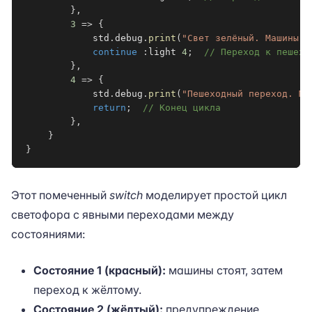
}
,
3
=>
{
            std
.
debug
.
print
(
"Свет зелёный. Машины е
continue
:
light
4
;
// Переход к пешехо
}
,
4
=>
{
            std
.
debug
.
print
(
"Пешеходный переход. Ма
return
;
// Конец цикла
}
,
}
}
Этот помеченный
switch
моделирует простой цикл
светофора с явными переходами между
состояниями:
Состояние 1 (красный):
машины стоят, затем
переход к жёлтому.
Состояние 2 (жёлтый):
предупреждение