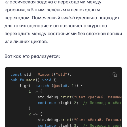
классическая задача с переходами между
красным, жёлтым, зелёным и пешеходным
переходом. Помеченный
switch
идеально подходит
для таких сценариев: он позволяет аккуратно
переходить между состояниями без сложной логики
или лишних циклов.
Вот как это реализуется:
const
 std 
=
@import
(
"std"
)
;
pub
fn
main
(
)
void
{
    light
:
switch
(
@as
(
u8
,
1
)
)
{
1
=>
{
            std
.
debug
.
print
(
"Свет красный. Машины с
continue
:
light
2
;
// Переход к жёлтом
}
,
2
=>
{
            std
.
debug
.
print
(
"Свет жёлтый. Готовьтес
continue
:
light
3
;
// Переход к зелёно