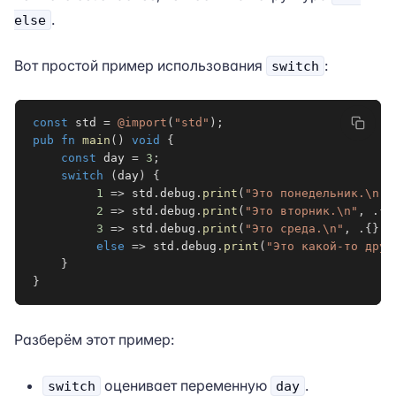
.
else
Вот простой пример использования
:
switch
const
 std 
=
@import
(
"std"
)
;
pub
fn
main
(
)
void
{
const
 day 
=
3
;
switch
(
day
)
{
1
=>
 std
.
debug
.
print
(
"Это понедельник.\n"
,
2
=>
 std
.
debug
.
print
(
"Это вторник.\n"
,
.
{
}
3
=>
 std
.
debug
.
print
(
"Это среда.\n"
,
.
{
}
)
,
else
=>
 std
.
debug
.
print
(
"Это какой-то друг
}
}
Разберём этот пример:
оценивает переменную
.
switch
day