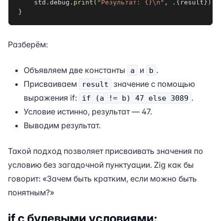
    std
.
debug
.
print
(
"Результат: {}\n"
,
.
{
result
}
)
;
}
Разберём:
Объявляем две константы
и
.
a
b
Присваиваем
значение с помощью
result
выражения if:
.
if (a != b) 47 else 3089
Условие истинно, результат — 47.
Выводим результат.
Такой подход позволяет присваивать значения по
условию без загадочной пунктуации. Zig как бы
говорит: «Зачем быть кратким, если можно быть
понятным?»
if с булевыми условиями: