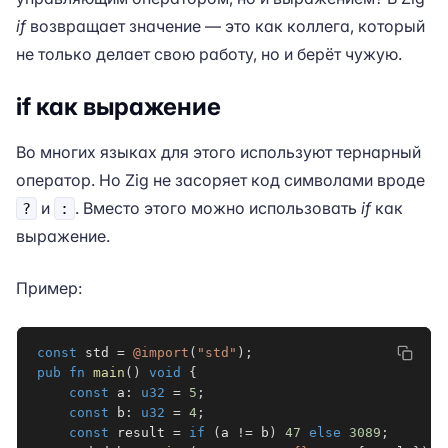
if
возвращает значение — это как коллега, который
не только делает свою работу, но и берёт чужую.
if как выражение
Во многих языках для этого используют тернарный
оператор. Но Zig не засоряет код символами вроде
и
. Вместо этого можно использовать
if
как
?
:
выражение.
Пример:
const
 std 
=
@import
(
"std"
)
;
pub
fn
main
(
)
void
{
const
 a
:
u32
=
5
;
const
 b
:
u32
=
4
;
const
 result 
=
if
(
a 
!=
 b
)
47
else
3089
;