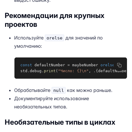
выдаст ошибку.
Рекомендации для крупных
проектов
Используйте
для значений по
orelse
умолчанию:
const
 defaultNumber 
=
 maybeNumber 
orelse
0
;
std
.
debug
.
print
(
"Число: {}\n"
,
.
{
defaultNumber
}
Обрабатывайте
как можно раньше.
null
Документируйте использование
необязательных типов.
Необязательные типы в циклах