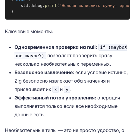
    std
.
debug
.
print
(
"Нельзя вычислить сумму: одно и
}
Ключевые моменты:
Одновременная проверка на null:
if (maybeX
позволяет проверить сразу
and maybeY)
несколько необязательных переменных.
Безопасное извлечение:
если условие истинно,
Zig безопасно извлекает оба значения и
присваивает их
и
.
x
y
Эффективный поток управления:
операция
выполняется только если все необходимые
данные есть.
Необязательные типы — это не просто удобство, а