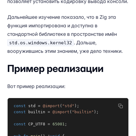
позволяет установить кодировку вывода консоли.
Дальнейшее изучение показало, что в Zig эта
функция импортирована и доступна в
стандартной библиотеке в пространстве имён
. Дальше,
std.os.windows.kernel32
вооружившись этим знанием, уже дело техники.
Пример реализации
Вот пример реализации:
const
 std 
=
@import
(
"std"
)
;
const
 builtin 
=
@import
(
"builtin"
)
;
const
 CP_UTF8 
=
65001
;