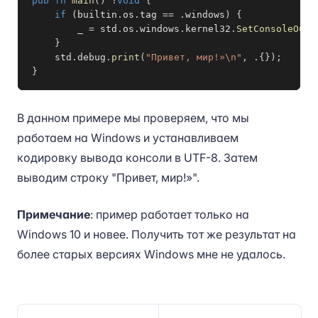
pub
fn
main
(
)
!
void
{
if
(
builtin
.
os
.
tag 
==
.
windows
)
{
        _ 
=
 std
.
os
.
windows
.
kernel32
.
SetConsoleOutp
}
    std
.
debug
.
print
(
"Привет, мир!»\n"
,
.
{
}
)
;
}
В данном примере мы проверяем, что мы
работаем на Windows и устанавливаем
кодировку вывода консоли в UTF-8. Затем
выводим строку "Привет, мир!»".
Примечание
: пример работает только на
Windows 10 и новее. Получить тот же результат на
более старых версиях Windows мне не удалось.